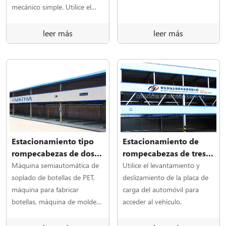
elevador de
mecánico simple. Utilice el
estacionamiento
dispositivo de elevación para
levantar y bajar la placa de
leer más
leer más
estacionamiento.
Estacionamiento tipo
Estacionamiento de
rompecabezas de dos
rompecabezas de tres
pisos
pisos
Máquina semiautomática de
Utilice el levantamiento y
soplado de botellas de PET,
deslizamiento de la placa de
máquina para fabricar
carga del automóvil para
botellas, máquina de moldeo
acceder al vehículo.
de botellas