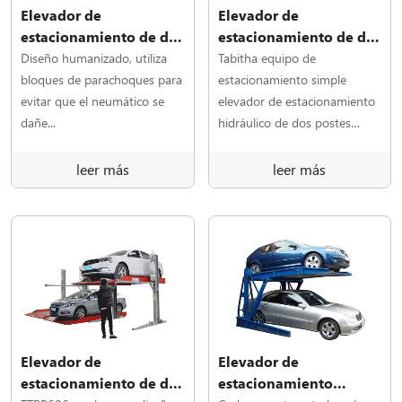
Elevador de
Elevador de
estacionamiento de dos
estacionamiento de dos
columnas TTPP607 con
postes TTPP606L (lujo)
Diseño humanizado, utiliza
Tabitha equipo de
un solo cilindro
bloques de parachoques para
estacionamiento simple
evitar que el neumático se
elevador de estacionamiento
dañe...
hidráulico de dos postes
606L
leer más
leer más
Elevador de
Elevador de
estacionamiento de dos
estacionamiento