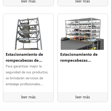
leer más
leer más
Estacionamiento de
Estacionamiento de
rompecabezas de
rompecabezas
cuatro a seis pisos
subterráneo y
Para garantizar mejor la
subterráneo
seguridad de sus productos,
se brindarán servicios de
embalaje profesionales,
respetuosos con el medio
ambiente, convenientes y
leer más
leer más
eficientes.